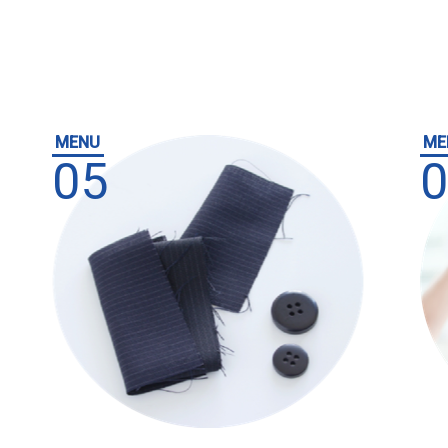
MENU
ME
05
0