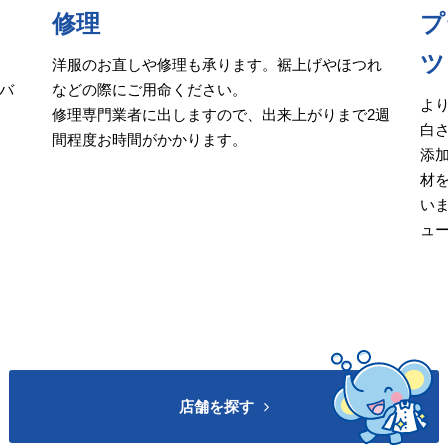
修理
プ
ツ
洋服のお直しや修理も承ります。裾上げやほつれ
バ
などの際にご用命ください。
よ
修理専門業者に出しますので、出来上がりまで2週
白さ
間程度お時間がかかります。
添
材
い
ュ
店舗を探す